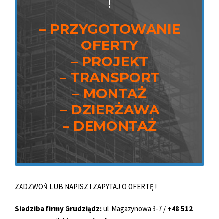
!
!
– PRZYGOTOWANIE
– PRZYGOTOWANIE
OFERTY
OFERTY
– PROJEKT
– PROJEKT
– TRANSPORT
– TRANSPORT
– MONTAŻ
– MONTAŻ
– DZIERŻAWA
– DZIERŻAWA
– DEMONTAŻ
– DEMONTAŻ
ZADZWOŃ LUB NAPISZ I ZAPYTAJ O OFERTĘ !
Siedziba firmy Grudziądz:
ul. Magazynowa 3-7 /
+48 512