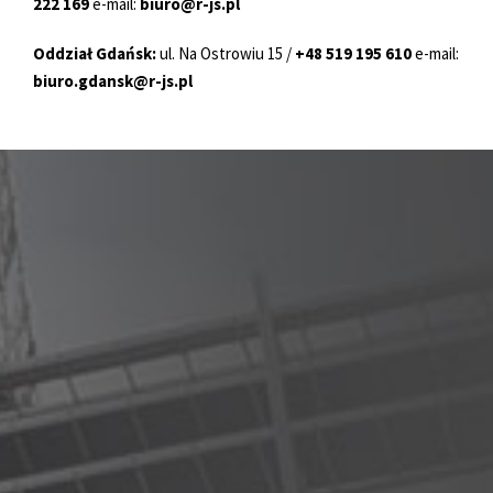
222 169
e-mail:
biuro@r-js.pl
Oddział Gdańsk:
ul. Na Ostrowiu 15 /
+48 519 195 610
e-mail:
biuro.gdansk@r-js.pl